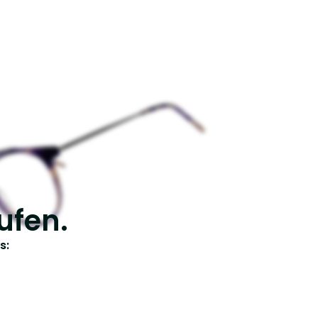
ufen.
s: