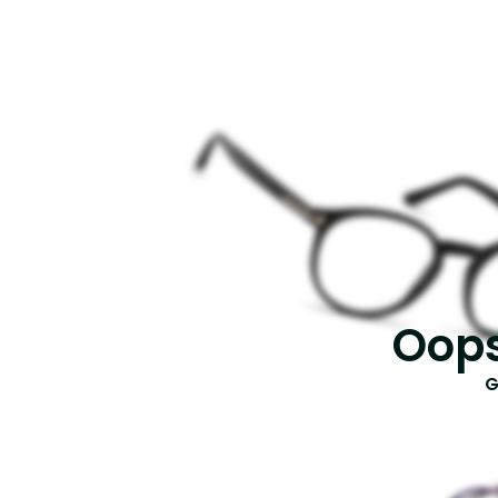
Oops
G