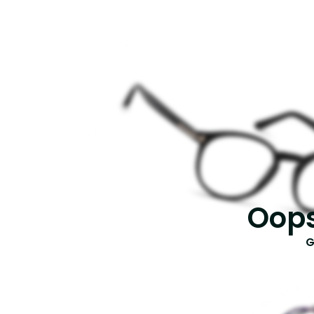
Oops
G