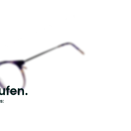
ufen.
s: