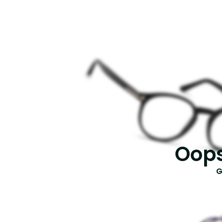
Oops
G