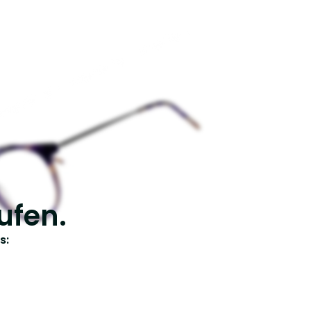
ufen.
s: