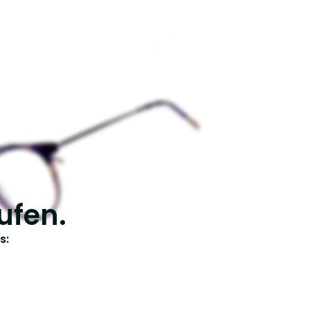
ufen.
s: