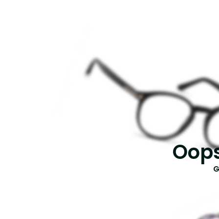
Oops
G