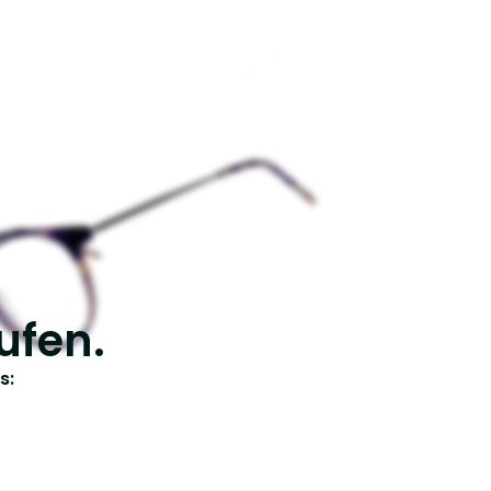
ufen.
s: