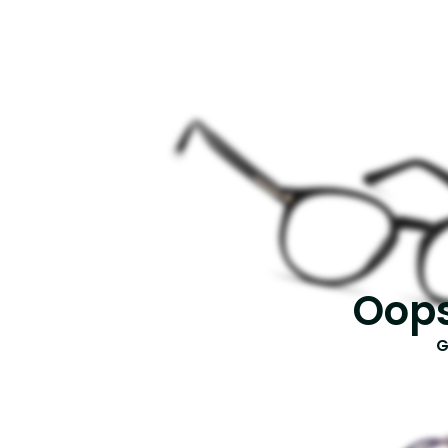
Oops
G