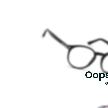
Oops
G