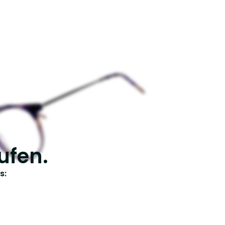
ufen.
s: