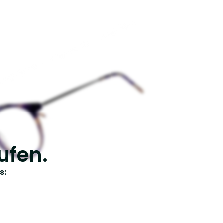
ufen.
s: