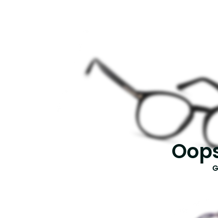
Oops
G