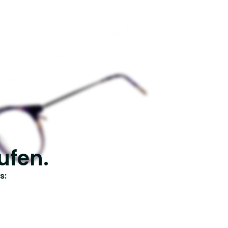
ufen.
s: