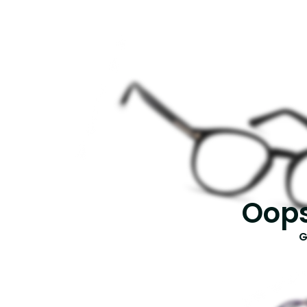
Oops
G