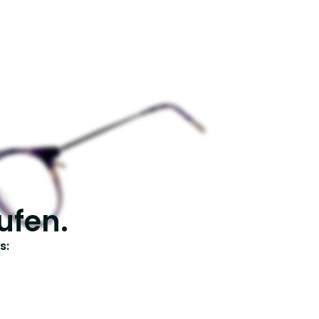
ufen.
s: