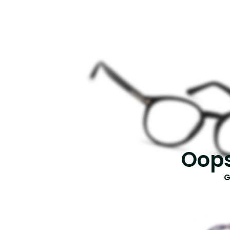
Oops
G