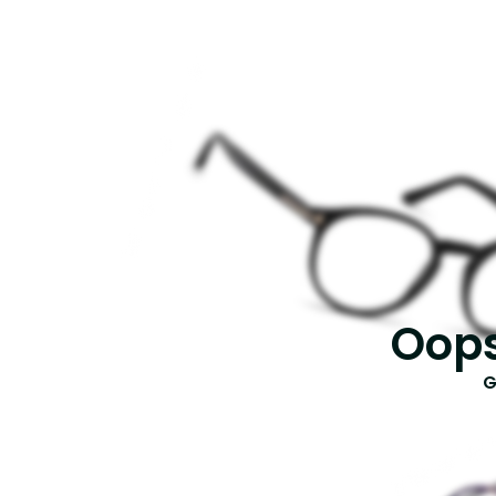
Oops
G