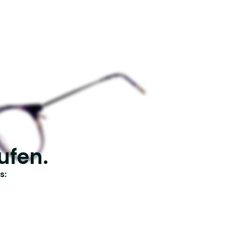
ufen.
s: