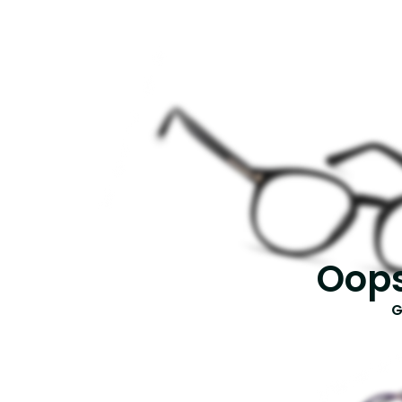
Oops
G