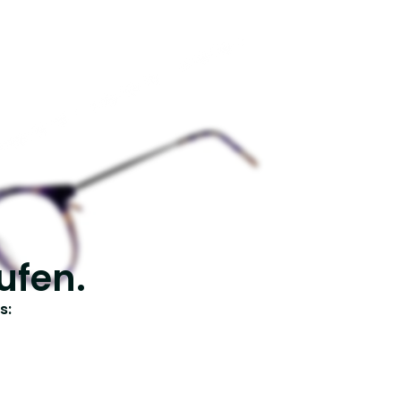
ufen.
s: