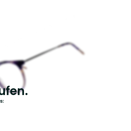
ufen.
s: