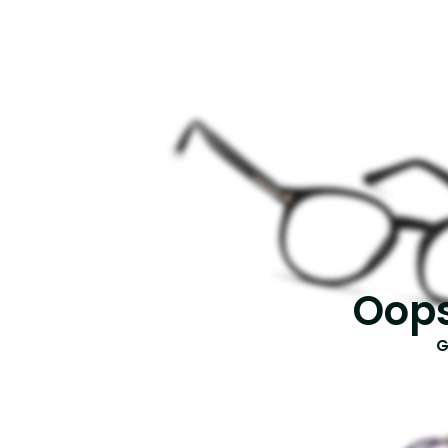
Oops
G