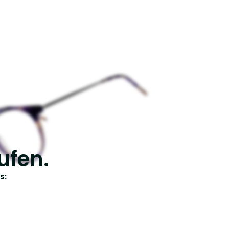
ufen.
s: