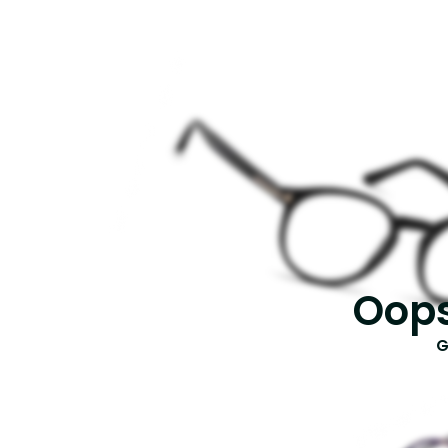
Oops
G