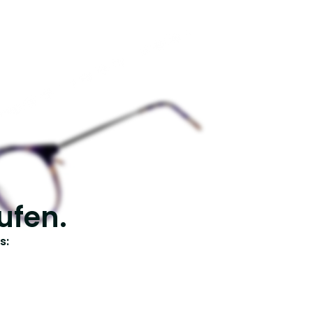
ufen.
s: