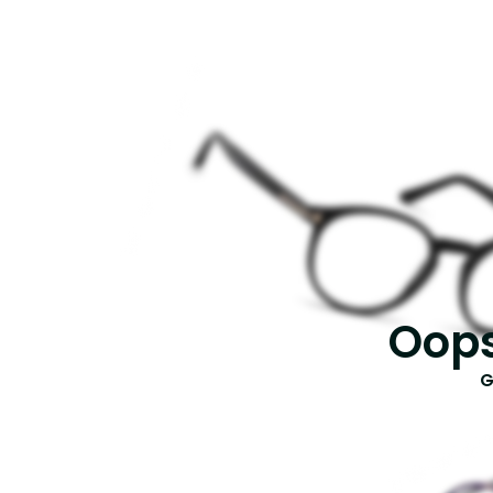
Oops
G