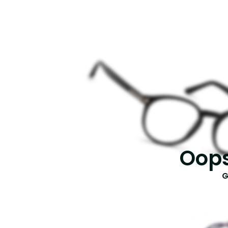
Oops
G