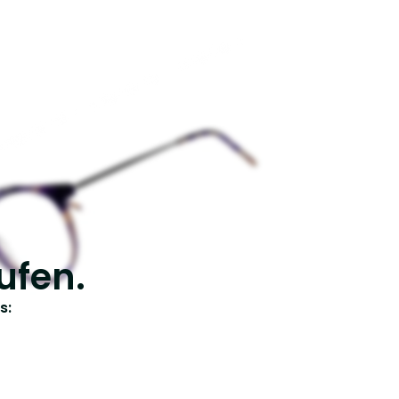
ufen.
s: