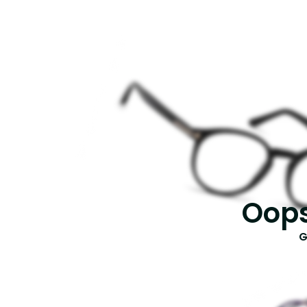
Oops
G