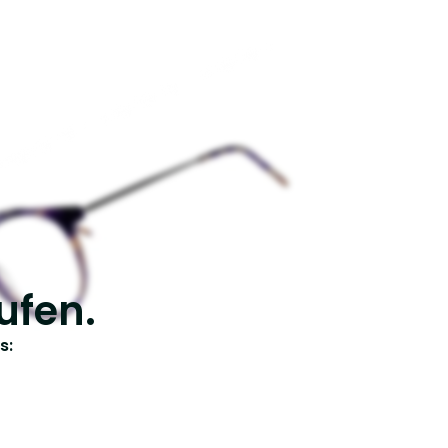
ufen.
s: