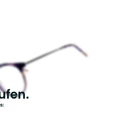
ufen.
s: