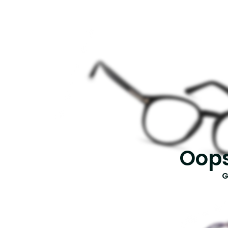
Oops
G