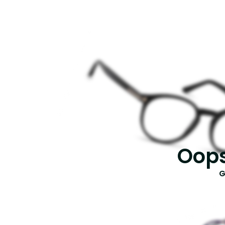
Oops
G