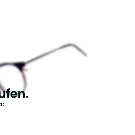
ufen.
s: