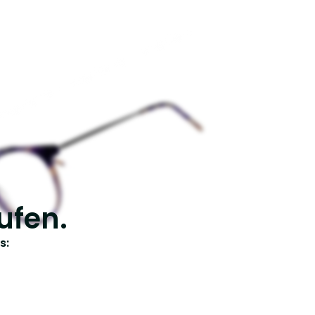
ufen.
s: