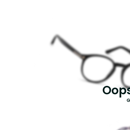
Oops
G