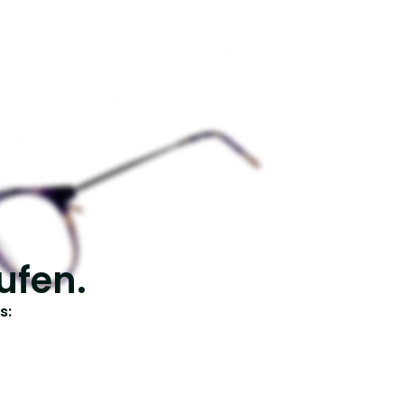
ufen.
s: