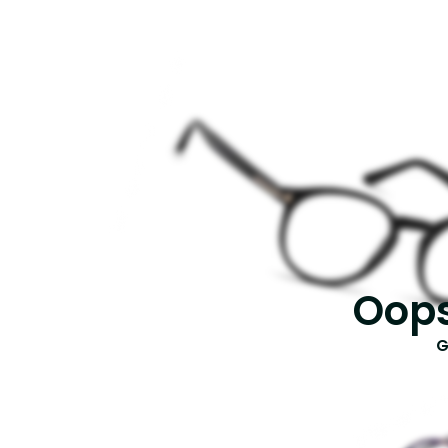
Oops
G