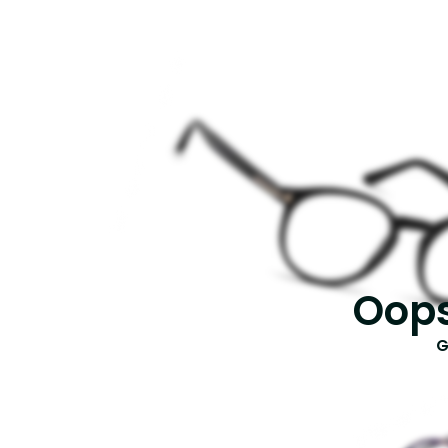
Oops
G