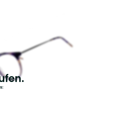
ufen.
s: