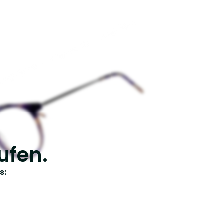
ufen.
s: