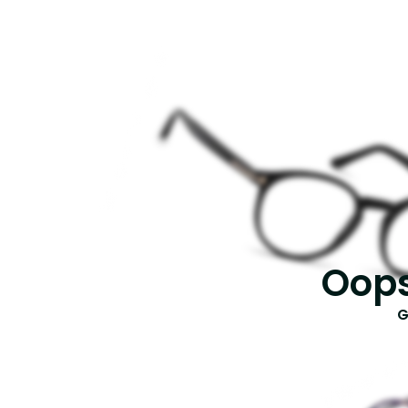
Oops
G