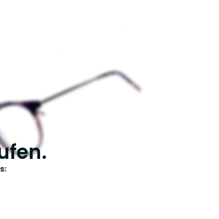
ufen.
s: