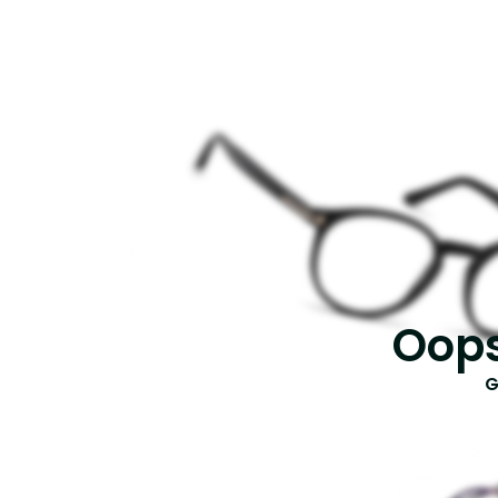
Oops
G