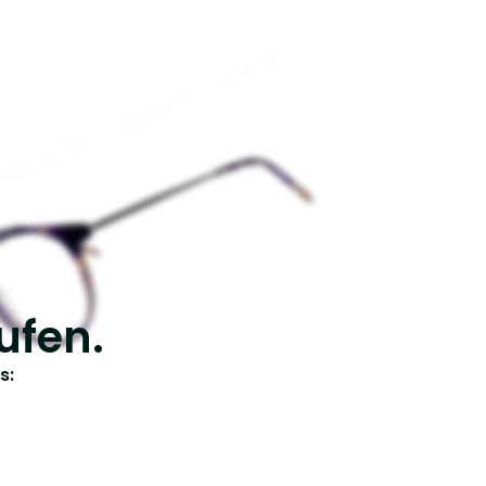
ufen.
s: