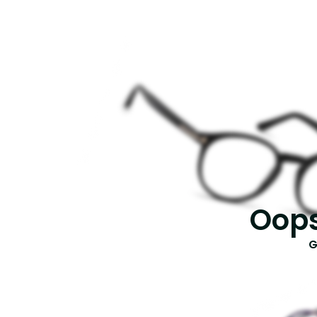
Oops
G