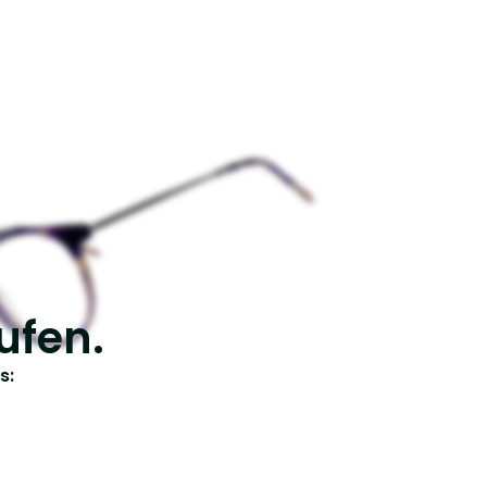
ufen.
s: