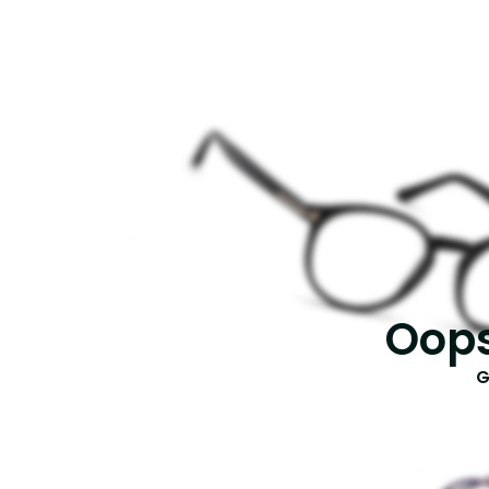
Oops
G