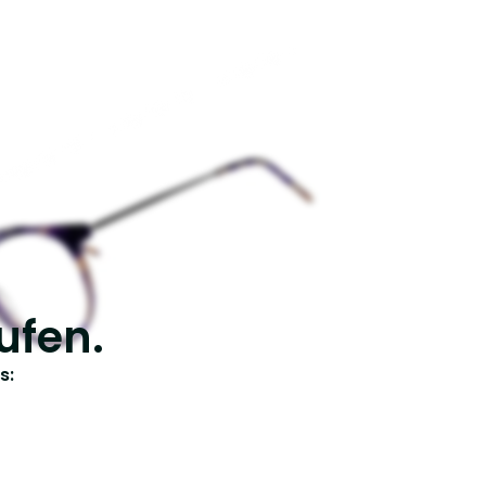
ufen.
s: