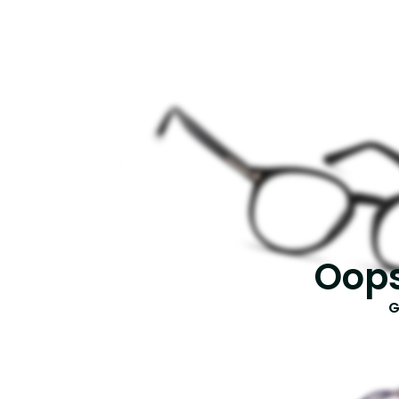
Oops
G