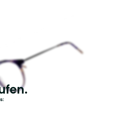
ufen.
s: