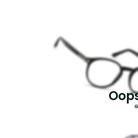
Oops
G