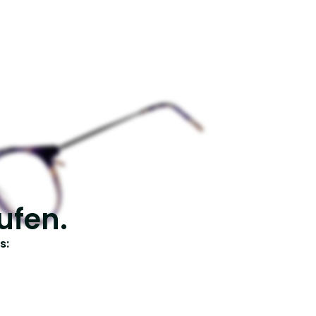
ufen.
s: