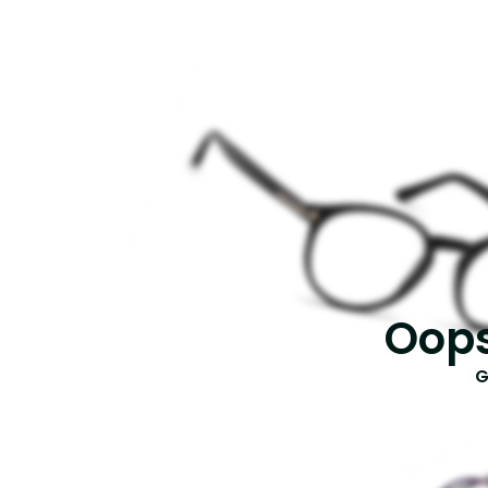
Oops
G