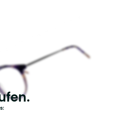
ufen.
s: