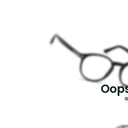
Oops
G