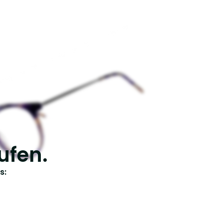
ufen.
s: