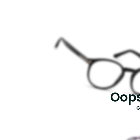
Oops
G