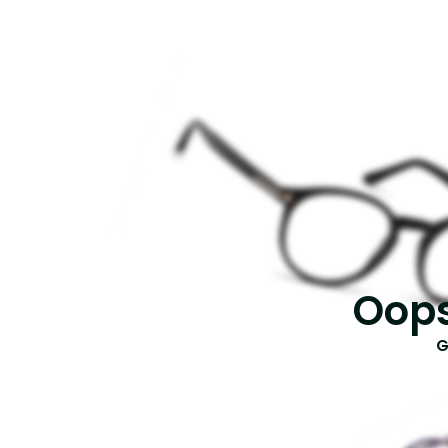
Oops
G