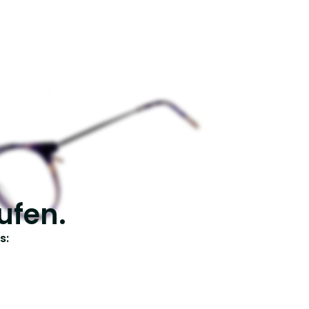
ufen.
s: