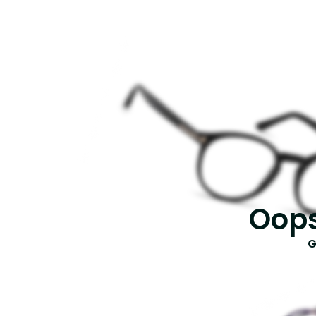
Oops
G