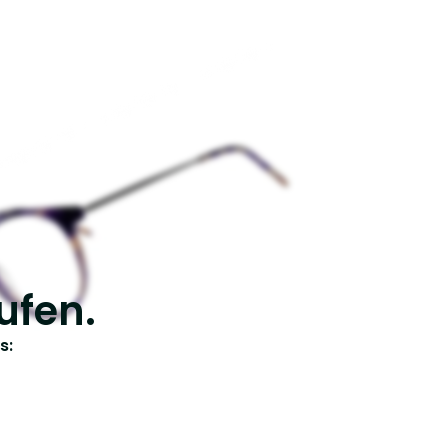
ufen.
s: