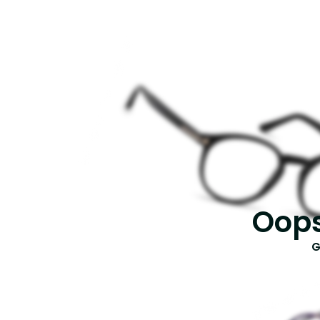
Oops
G