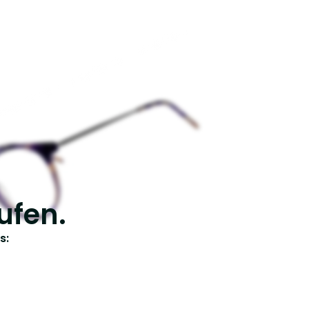
ufen.
s: