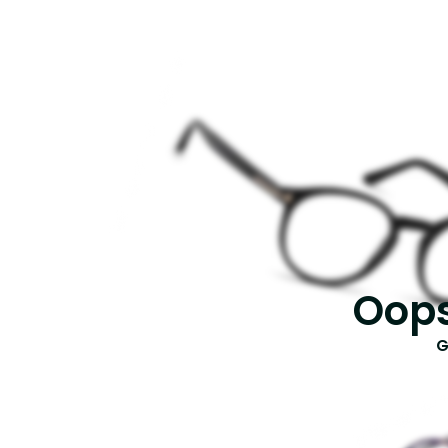
Oops
G