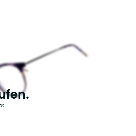
ufen.
s: