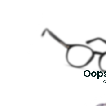
Oops
G