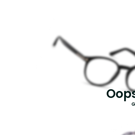
Oops
G