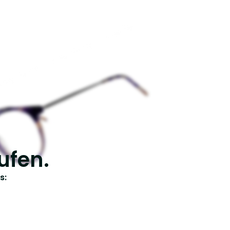
ufen.
s: