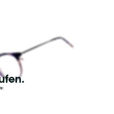
ufen.
s: