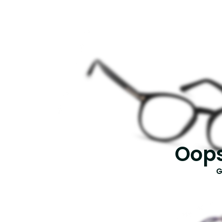
Oops
G