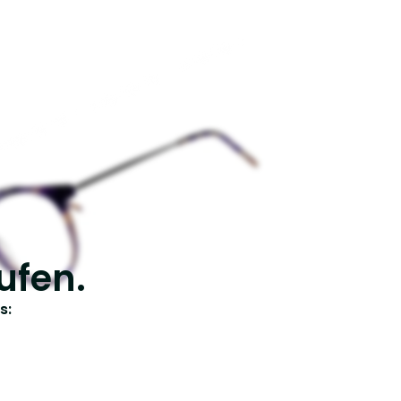
ufen.
s: