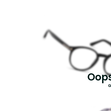
Oops
G