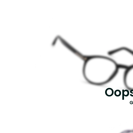
Oops
G