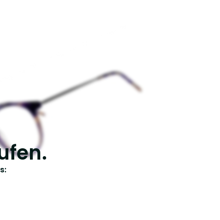
ufen.
s: