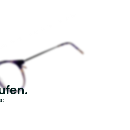
ufen.
s: