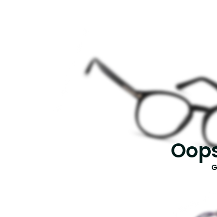
Oops
G