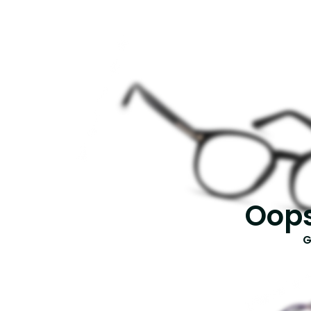
Oops
G