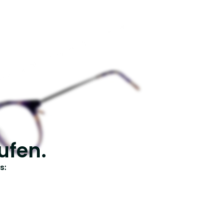
ufen.
s: