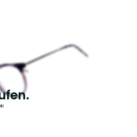
ufen.
s: