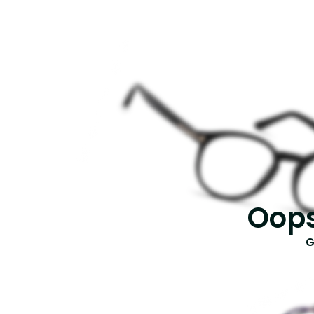
Oops
G