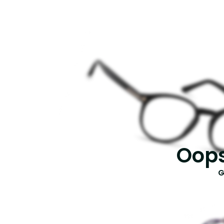
Oops
G