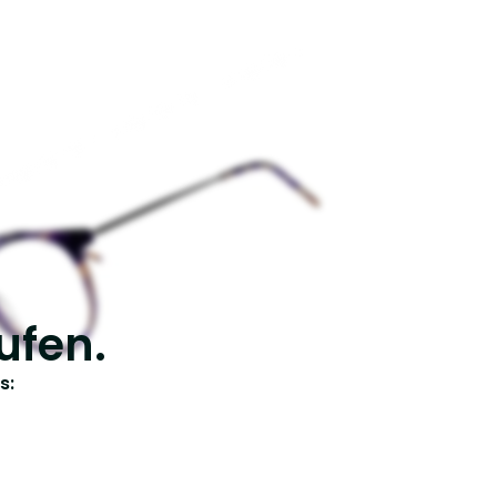
ufen.
s: