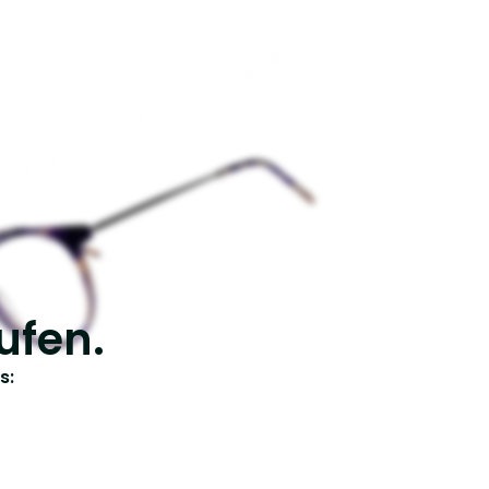
ufen.
s: