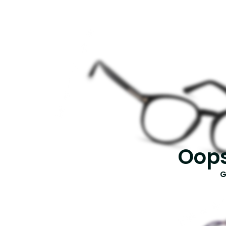
Oops
G