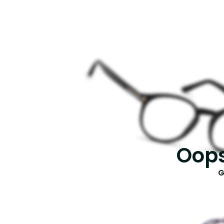
Oops
G