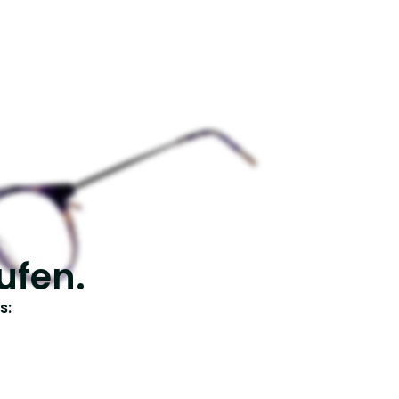
ufen.
s: