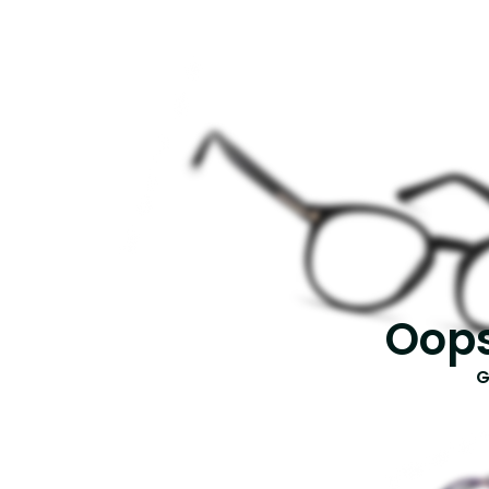
Oops
G