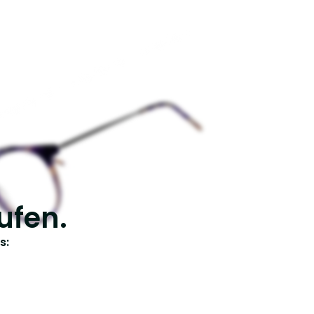
ufen.
s: