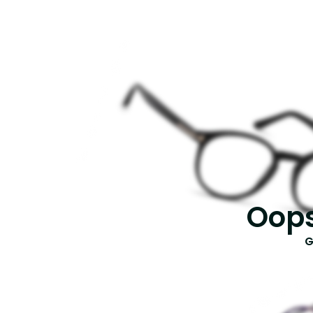
Oops
G