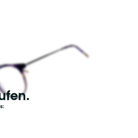
ufen.
s: