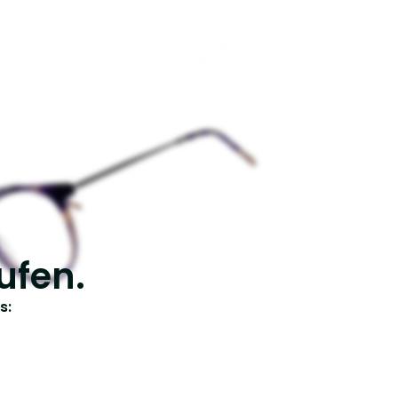
ufen.
s: