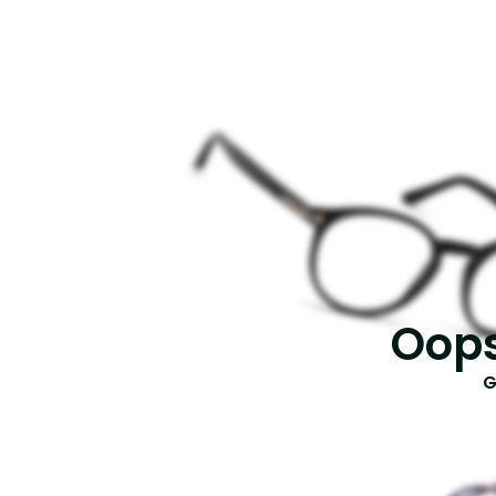
Oops
G